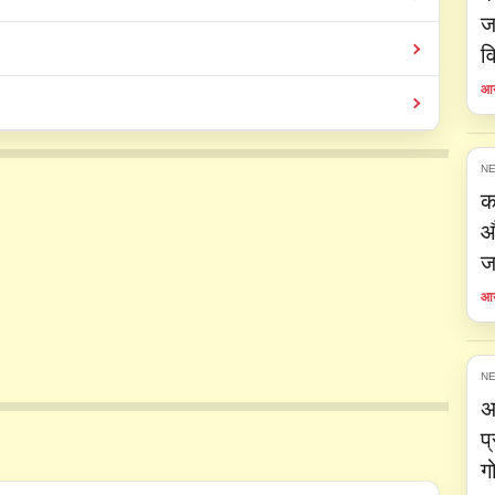
ज
व
आय
NE
क
औ
ज
आय
NE
अ
प
ग