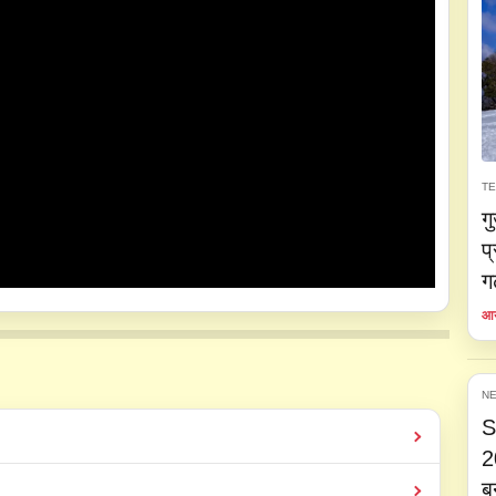
T
ग
प
ग
आय
NE
S
2
ब