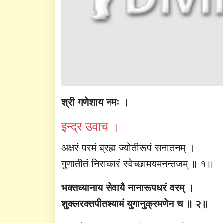
श्री गणेशाय नमः ।
इन्द्र उवाच ।
अक्षरं परमं ब्रह्म ज्योतीरूपं सनातनम् ।
गुणातीतं निराकारं स्वेच्छामयमनन्तजम् ॥ १॥
भक्तध्यानाय सेवायै नानारूपधरं वरम् ।
शुक्लरक्तपीतश्यामं युगानुक्रमणेन च ॥ २॥