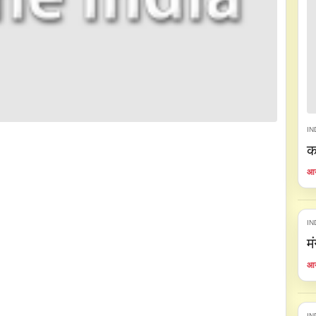
IN
क
आय
IN
म
आय
IN