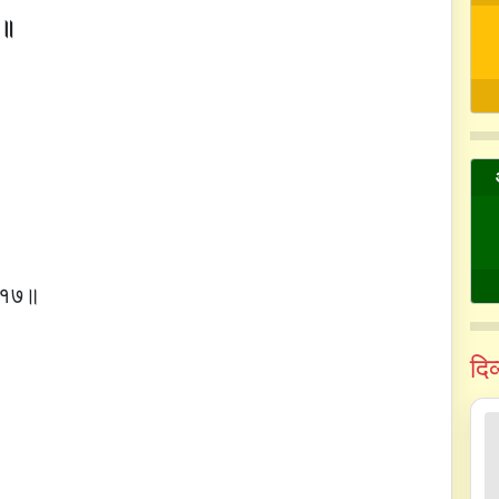
४॥
॥ १७॥
दि