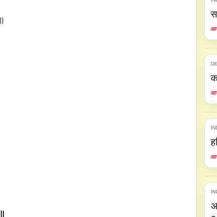
स
३॥
आय
DE
क
आय
IN
ह
आय
IN
अ
८॥