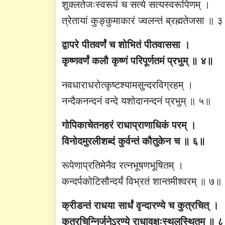
शुक्लतेजःस्वरूपं च सत्ये सत्यस्वरूपिणम् ।
त्रेतायां कुङ्कुमाकारं ज्वलन्तं ब्रह्मतेजसा ॥ 
द्वापरे पीतवर्णं च शोभितं पीतवाससा ।
कृष्णवर्णं कलौ कृष्णं परिपूर्णतमं प्रभुम् ॥ ४॥
नवधाराधरोत्कृष्टश्यामसुन्दरविग्रहम् ।
नन्दैकनन्दनं वन्दे यशोदानन्दनं प्रभुम् ॥ ५॥
गोपिकाचेतनहरं राधाप्राणाधिकं परम् ।
विनोदमुरलीशब्दं कुर्वन्तं कौतुकेन च ॥ ६॥
रूपेणाप्रतिमेनैव रत्नभूषणभूषितम् ।
कन्दर्पकोटिसौन्दर्यं विभ्रतं शान्तमीश्वरम् ॥ ७॥
क्रीडन्तं राधया सार्धं वृन्दारण्ये च कुत्रचित् ।
कृत्रचिन्निर्जनेऽरण्ये राधावक्षःस्थलस्थितम् ॥ 