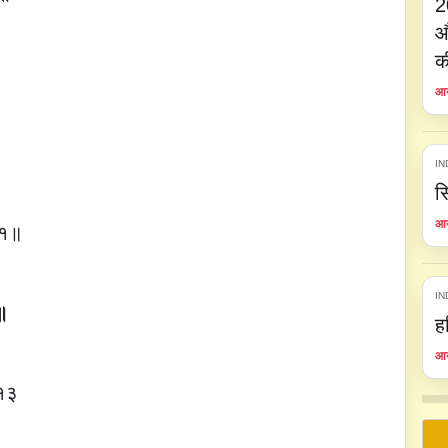
2
औ
क
आय
IN
स
आय
 ११॥
IN
॥
ह
आय
 १३