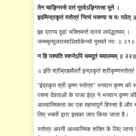
तेन चाङ्गिरसे दत्तं गुरवेऽङ्गिरसा मुने ।
इदमिन्द्रकृतं स्तोत्रं नित्यं भक्त्या च यः पठेत
इह प्राप्य दृढां भक्तिमन्ते दास्यं लभेद्ध्रुवम् ।
जन्ममृत्युजराव्याधिशोकेभ्यो मुच्यते नरः ॥ २१॥
न हि पश्यति स्वप्नेऽपि यमदूतं यमालयम् ॥ २२॥
॥ इति श्रीब्रह्मवैवर्ते इन्द्रकृतं श्रीकृष्णस्तोत्र
"इंद्रकृत श्री कृष्ण स्तोत्र" भगवान कृष्ण 
रचना देवताओं के राजा इंद्र ने भगवान कृष्ण की
आध्यात्मिकता का एक महत्वपूर्ण हिस्सा है और भग
लिए भक्तों द्वारा इसका जाप किया जाता है।
स्तोत्र अपनी आध्यात्मिक शक्ति के लिए जाना